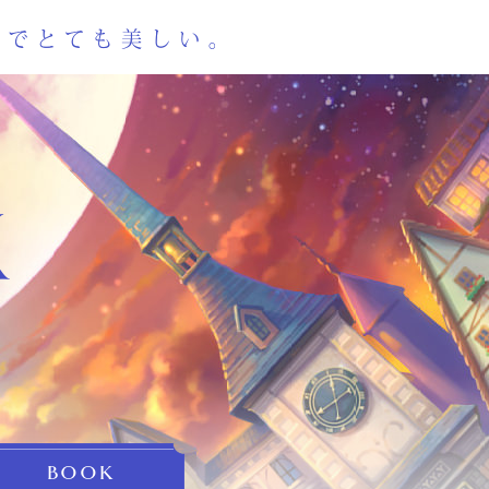
X
BOOK