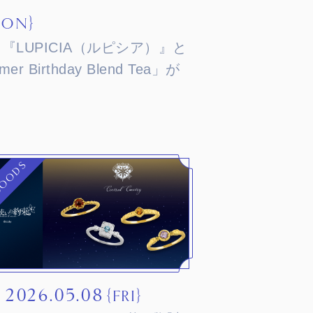
MON｝
『LUPICIA（ルピシア）』と
Birthday Blend Tea」が
OODS
2026.05.08
｛FRI｝