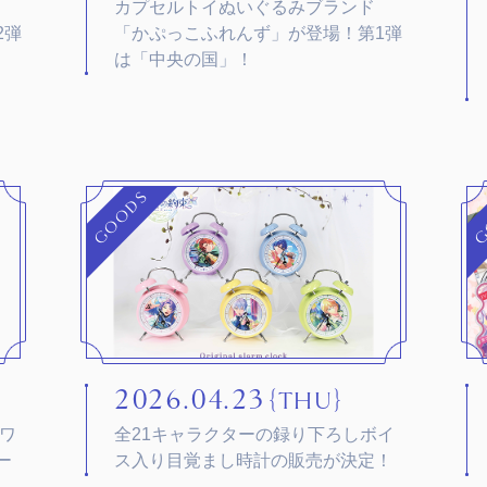
カプセルトイぬいぐるみブランド
2弾
「かぷっこふれんず」が登場！第1弾
は「中央の国」！
GOODS
G
2026.04.23
｛THU｝
ワ
全21キャラクターの録り下ろしボイ
ー
ス入り目覚まし時計の販売が決定！