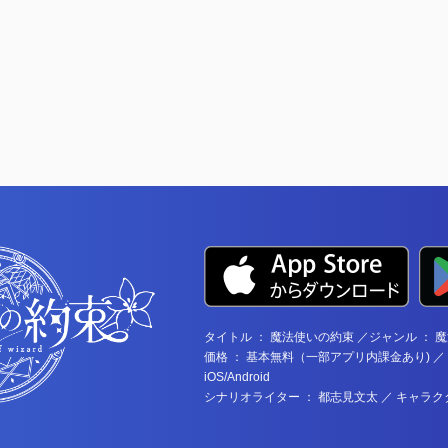
タイトル ： 魔法使いの約束 ／ジャンル ：
価格 ： 基本無料（一部アプリ内課金あり) ／
iOS/Android
シナリオライター ： 都志見文太 ／ キャラク