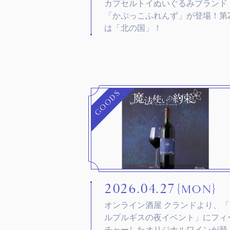
カプセルトイぬいぐるみブランド
「かぷっこふれんず」が登場！第
は「北の国」！
GOODS
2026.04.27
｛MON｝
オンライン酒屋 クランドより、「
ルプルギスの夜イベント」にフィ
チャーしたオリジナルワインが登