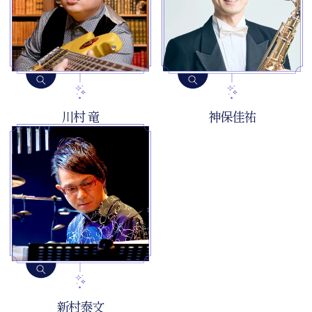
川村 竜
神保佳祐
新村泰文