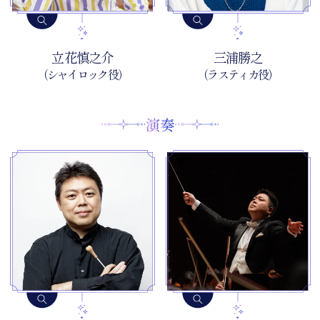
立花慎之介
三浦勝之
（シャイロック役）
（ラスティカ役）
演奏