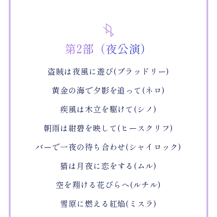
第2部（夜公演）
盗賊は夜風に遊び(ブラッドリー)
黄金の海で夕影を追って(ネロ)
疾風は木立を駆けて(シノ)
朝雨は紺碧を映して(ヒースクリフ)
バーで一夜の待ち合わせ(シャイロック)
猫は月夜に恋をする(ムル)
空を翔ける花びらへ(ルチル)
雪原に燃える紅焔(ミスラ)