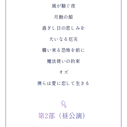
風が騒ぐ夜
月蝕の館
過ぎし日の悲しみを
大いなる厄災
襲い来る恐怖を前に
魔法使いの約束
オズ
僕らは愛に恋して生きる
第2部（昼公演）