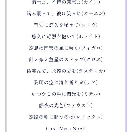
騎士よ、不撓の意志よ(カイン)
踏み躙って、彼は笑った(オーエン)
苛烈に悠久を秘めて(スノウ)
悠久に苛烈を抱いて(ホワイト)
旅鳥は南天の風に乗り(フィガロ)
針と糸と菫星のステップ(クロエ)
微笑んで、永遠の愛を(ラスティカ)
黎明の空に清き祈りを(リケ)
いつかこの手に閃光を(ミチル)
静夜の光芒(ファウスト)
旅路の朝に願うのは(レノックス)
Cast Me a Spell