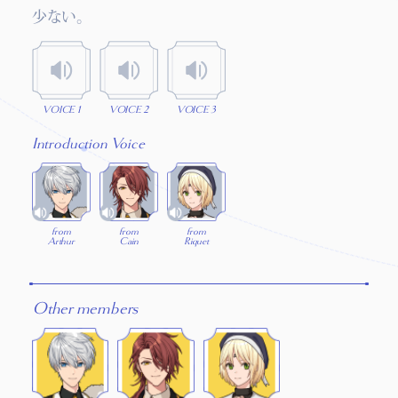
少ない。
VOICE 1
VOICE 2
VOICE 3
Introduction Voice
from
from
from
Arthur
Cain
Riquet
Other members